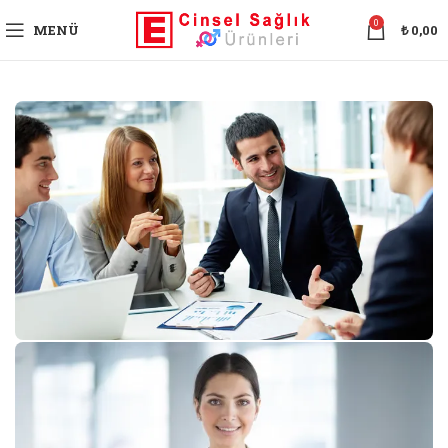
0
MENÜ
₺
0,00