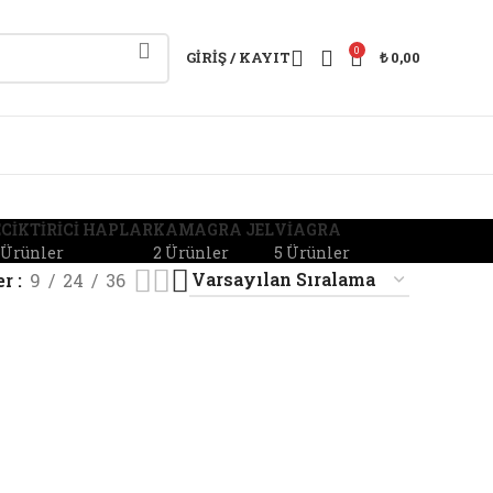
0
GIRIŞ / KAYIT
₺
0,00
CIKTIRICI HAPLAR
KAMAGRA JEL
VIAGRA
 Ürünler
2 Ürünler
5 Ürünler
er
9
24
36