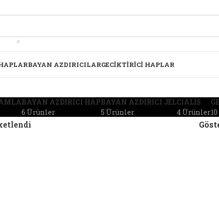
 HAPLAR
BAYAN AZDIRICILAR
GECIKTIRICI HAPLAR
DAMLA
BAYAN AZDIRICI HAP
BAYAN AZDIRICI JEL
CIALIS
GE
6 Ürünler
5 Ürünler
4 Ürünler
10
iketlendi
Göst