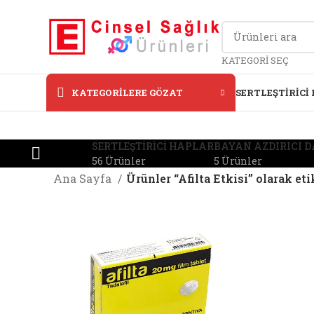
KATEGORI SEÇ
KATEGORILERE GÖZAT
SERTLEŞTIRICI
SERTLEŞTIRICI HAPLAR
BAYAN AZDIRICI 
56 Ürünler
5 Ürünler
Ana Sayfa
Ürünler “Afilta Etkisi” olarak et