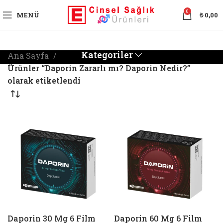
0
MENÜ
₺
0,00
Kategoriler
Ana Sayfa
Ürünler “Daporin Zararlı mı? Daporin Nedir?”
olarak etiketlendi
Daporin 30 Mg 6 Film
Daporin 60 Mg 6 Film