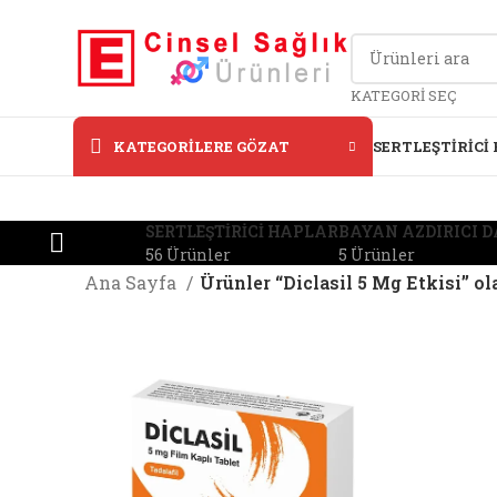
KATEGORI SEÇ
KATEGORILERE GÖZAT
SERTLEŞTIRICI
SERTLEŞTIRICI HAPLAR
BAYAN AZDIRICI 
56 Ürünler
5 Ürünler
Ana Sayfa
Ürünler “Diclasil 5 Mg Etkisi” ol