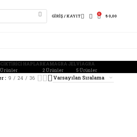
0
GIRIŞ / KAYIT
₺
0,00
CIKTIRICI HAPLAR
KAMAGRA JEL
VIAGRA
 Ürünler
2 Ürünler
5 Ürünler
er
9
24
36