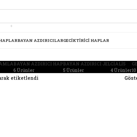
 HAPLAR
BAYAN AZDIRICILAR
GECIKTIRICI HAPLAR
DAMLA
BAYAN AZDIRICI HAP
BAYAN AZDIRICI JEL
CIALIS
GE
6 Ürünler
5 Ürünler
4 Ürünler
10
arak etiketlendi
Göst