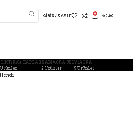
0
GIRIŞ / KAYIT
₺
0,00
CIKTIRICI HAPLAR
KAMAGRA JEL
VIAGRA
 Ürünler
2 Ürünler
5 Ürünler
tlendi