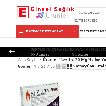
KATEGORI SEÇ
KATEGORILERE GÖZAT
SERTLEŞTIRICI
SERTLEŞTIRICI HAPLAR
BAYAN AZDIRICI 
56 Ürünler
5 Ürünler
Ana Sayfa
Ürünler “Levitra 20 Mg Ne İşe Ya
Göster
9
24
36