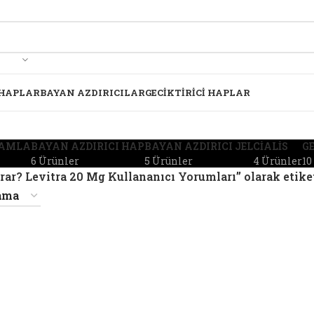
 HAPLAR
BAYAN AZDIRICILAR
GECIKTIRICI HAPLAR
DAMLA
BAYAN AZDIRICI HAP
BAYAN AZDIRICI JEL
CIALIS
GE
6 Ürünler
5 Ürünler
4 Ürünler
10
rar? Levitra 20 Mg Kullananıcı Yorumları” olarak etike