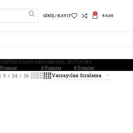
0
GIRIŞ / KAYIT
₺
0,00
CIKTIRICI HAPLAR
KAMAGRA JEL
VIAGRA
 Ürünler
2 Ürünler
5 Ürünler
9
24
36