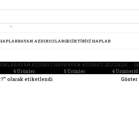
 HAPLAR
BAYAN AZDIRICILAR
GECIKTIRICI HAPLAR
DAMLA
BAYAN AZDIRICI HAP
BAYAN AZDIRICI JEL
CIALIS
GE
6 Ürünler
5 Ürünler
4 Ürünler
10
?” olarak etiketlendi
Göster