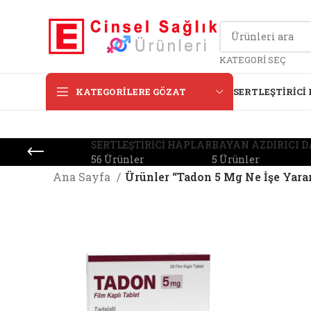
KATEGORI SEÇ
KATEGORILERE GÖZAT
SERTLEŞTIRICI
SERTLEŞTIRICI HAPLAR
BAYAN AZDIRICI 
56 Ürünler
5 Ürünler
Ana Sayfa
Ürünler “Tadon 5 Mg Ne İşe Yarar