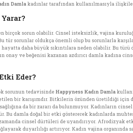
adın Damla
kadınlar tarafından kullanılmasıyla ilişkile
 Yarar?
 birçok sorun olabilir. Cinsel isteksizlik, vajina kurul
 Bu tür sorunlar oldukça önemli olup bu sorunlarla karşı
l hayatta daha büyük sıkıntılara neden olabilir. Bu tür
arın onay ve beğenisi kazanan azdırıcı damla kadına cins
Etki Eder?
çok sorunun tedavisinde
Happyness Kadın Damla
kullanı
tilen bir karışımdır. Bitkilerin özünden üretildiği için
ğlığına da bir zararı da bulunmuyor. Kadınların cinsel 
ür. Bu damla doğal bir etki göstererek kadınlarda muhte
zamanda cinsel dürtüleri de uyandırıyor. Afrodizyak etk
layarak duyarlılığı artırıyor. Kadın vajina organında s