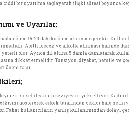
 ciddi bir uyarılma sağlayarak ilişki süresi boyunca ke
ımı ve Uyarılar;
amadan önce 15-20 dakika önce alınması gerekir. Kullan
nmalıdır. Asitli içecek ve alkolle alınması halinde dam
yeterli olur. Ayrıca dil altına 5 damla damlatarak kull
asına dikkat etmelidir. Tansiyon, diyabet, hamile ve ço
ı önem taşır.
kileri;
eyerek cinsel ilişkinin seviyesini yükseltiyor. Kadını b
etkisini göstererek erkek tarafından çekici hale getiriyo
r. Fakat kullanıcıların yanlış kullanımından dolayı geçi