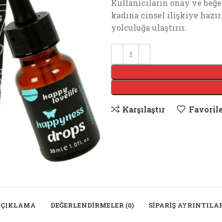
Kullanıcıların onay ve beğ
kadına cinsel ilişkiye hazı
yolculuğa ulaştırır.
Karşılaştır
Favorile
AÇIKLAMA
DEĞERLENDIRMELER (0)
SIPARIŞ AYRINTILA