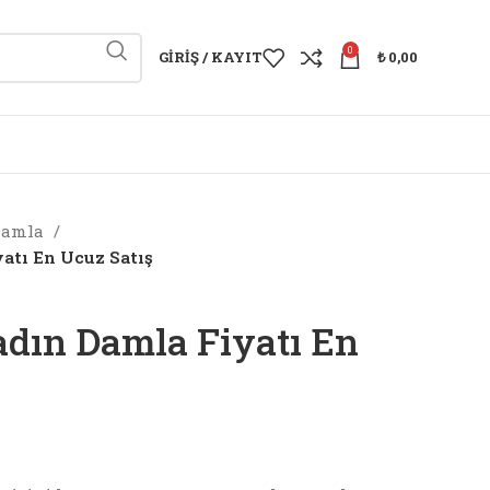
0
GIRIŞ / KAYIT
₺
0,00
 Damla
atı En Ucuz Satış
dın Damla Fiyatı En