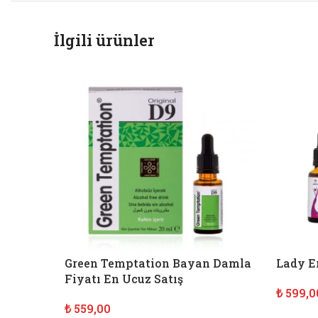
İlgili ürünler
Green Temptation Bayan Damla
Lady E
Fiyatı En Ucuz Satış
₺
599,0
₺
559,00
SEPET