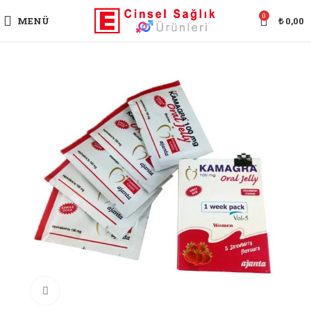
0
MENÜ
₺
0,00
Büyütmek için tıklayın