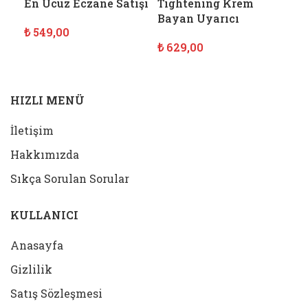
En Ucuz Eczane Satışı
Tightening Krem
Uy
Bayan Uyarıcı
Ka
₺
549,00
₺
629,00
₺
5
SEPETE EKLE
SEPETE EKLE
S
HIZLI MENÜ
İletişim
Hakkımızda
Sıkça Sorulan Sorular
KULLANICI
Anasayfa
Gizlilik
Satış Sözleşmesi