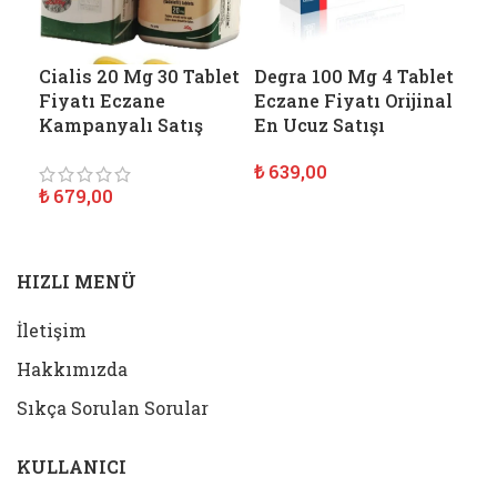
Cialis 20 Mg 30 Tablet
Degra 100 Mg 4 Tablet
Je
Fiyatı Eczane
Eczane Fiyatı Orijinal
Ec
Kampanyalı Satış
En Ucuz Satışı
Sat
₺
639,00
₺
6
₺
679,00
SEPETE EKLE
S
SEPETE EKLE
HIZLI MENÜ
İletişim
Hakkımızda
Sıkça Sorulan Sorular
KULLANICI