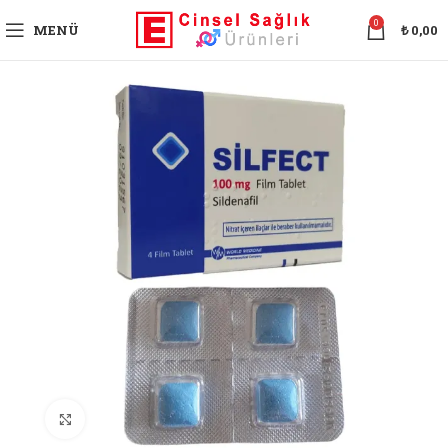
0
MENÜ
₺
0,00
Büyütmek için tıklayın