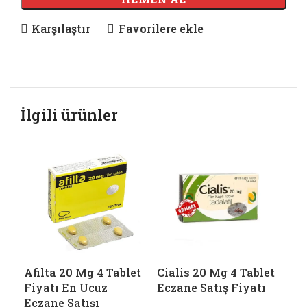
Karşılaştır
Favorilere ekle
İlgili ürünler
Afilta 20 Mg 4 Tablet
Cialis 20 Mg 4 Tablet
Cia
Fiyatı En Ucuz
Eczane Satış Fiyatı
202
Eczane Satışı
Etk