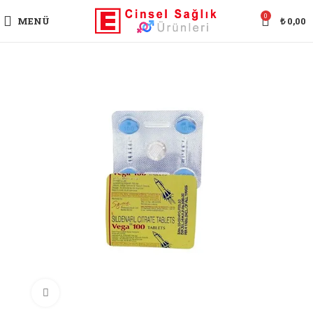
0
MENÜ
₺
0,00
Büyütmek için tıklayın