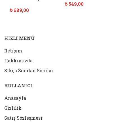
₺
549,00
Sip
₺
689,00
SEPETE EKLE
₺
1
SEPETE EKLE
S
HIZLI MENÜ
İletişim
Hakkımızda
Sıkça Sorulan Sorular
KULLANICI
Anasayfa
Gizlilik
Satış Sözleşmesi